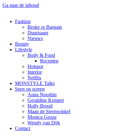
Ga naar de inhoud
Fashion
Broke or Bargain
Duurzaam
Nieuws
Beauty
Lifestyle
Body & Food
Recepten
Hotspot
Interior
Netflix
MONSTYLE Talks
Seen on screen
Anna Nooshin
Geraldine Kemper
Holly Brood
Maan de Steenwinkel
Monica Geuze
Wendy van Dijk
Contact