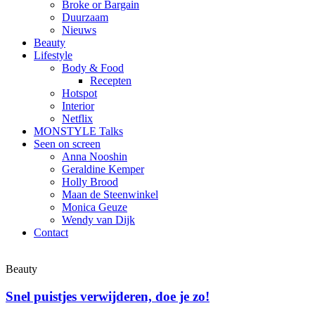
Broke or Bargain
Duurzaam
Nieuws
Beauty
Lifestyle
Body & Food
Recepten
Hotspot
Interior
Netflix
MONSTYLE Talks
Seen on screen
Anna Nooshin
Geraldine Kemper
Holly Brood
Maan de Steenwinkel
Monica Geuze
Wendy van Dijk
Contact
Beauty
Snel puistjes verwijderen, doe je zo!