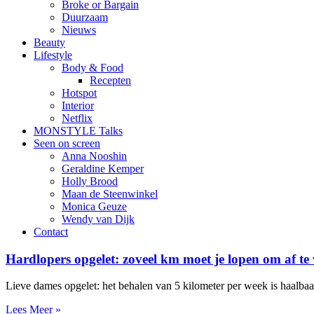
Broke or Bargain
Duurzaam
Nieuws
Beauty
Lifestyle
Body & Food
Recepten
Hotspot
Interior
Netflix
MONSTYLE Talks
Seen on screen
Anna Nooshin
Geraldine Kemper
Holly Brood
Maan de Steenwinkel
Monica Geuze
Wendy van Dijk
Contact
Hardlopers opgelet: zoveel km moet je lopen om af te 
Lieve dames opgelet: het behalen van 5 kilometer per week is haalbaar
Lees Meer »