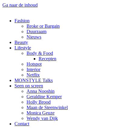
Ga naar de inhoud
Fashion
Broke or Bargain
Duurzaam
Nieuws
Beauty
Lifestyle
Body & Food
Recepten
Hotspot
Interior
Netflix
MONSTYLE Talks
Seen on screen
Anna Nooshin
Geraldine Kemper
Holly Brood
Maan de Steenwinkel
Monica Geuze
Wendy van Dijk
Contact