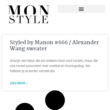
Styled by Manon #666 / Alexander
Wang sweater
Oranje: een kleur die we stiekem best cool vinden, maar die
ons teveel associeert met voetbal en Koningsdag. We
hebben je al eerder verteld dat
LEES MEER »