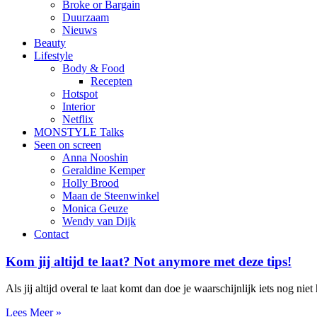
Broke or Bargain
Duurzaam
Nieuws
Beauty
Lifestyle
Body & Food
Recepten
Hotspot
Interior
Netflix
MONSTYLE Talks
Seen on screen
Anna Nooshin
Geraldine Kemper
Holly Brood
Maan de Steenwinkel
Monica Geuze
Wendy van Dijk
Contact
Kom jij altijd te laat? Not anymore met deze tips!
Als jij altijd overal te laat komt dan doe je waarschijnlijk iets nog ni
Lees Meer »