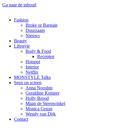
Ga naar de inhoud
Fashion
Broke or Bargain
Duurzaam
Nieuws
Beauty
Lifestyle
Body & Food
Recepten
Hotspot
Interior
Netflix
MONSTYLE Talks
Seen on screen
Anna Nooshin
Geraldine Kemper
Holly Brood
Maan de Steenwinkel
Monica Geuze
Wendy van Dijk
Contact