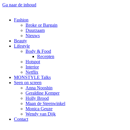
Ga naar de inhoud
Fashion
Broke or Bargain
Duurzaam
Nieuws
Beauty
Lifestyle
Body & Food
Recepten
Hotspot
Interior
Netflix
MONSTYLE Talks
Seen on screen
Anna Nooshin
Geraldine Kemper
Holly Brood
Maan de Steenwinkel
Monica Geuze
Wendy van Dijk
Contact