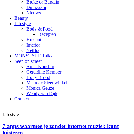
Broke or Bargain
Duurzaam
Nieuws
Beauty
Lifestyle
Body & Food
Recepten
Hotspot
Interior
Netflix
MONSTYLE Talks
Seen on screen
Anna Nooshin
Geraldine Kemper
Holly Brood
Maan de Steenwinkel
Monica Geuze
Wendy van Dijk
Contact
Lifestyle
7 apps waarmee je zonder internet muziek kunt
luisteren