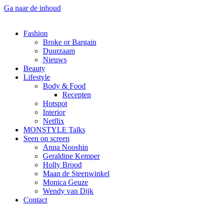
Ga naar de inhoud
Fashion
Broke or Bargain
Duurzaam
Nieuws
Beauty
Lifestyle
Body & Food
Recepten
Hotspot
Interior
Netflix
MONSTYLE Talks
Seen on screen
Anna Nooshin
Geraldine Kemper
Holly Brood
Maan de Steenwinkel
Monica Geuze
Wendy van Dijk
Contact