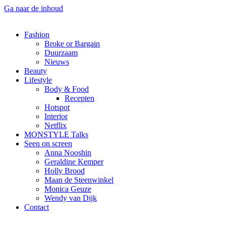
Ga naar de inhoud
Fashion
Broke or Bargain
Duurzaam
Nieuws
Beauty
Lifestyle
Body & Food
Recepten
Hotspot
Interior
Netflix
MONSTYLE Talks
Seen on screen
Anna Nooshin
Geraldine Kemper
Holly Brood
Maan de Steenwinkel
Monica Geuze
Wendy van Dijk
Contact