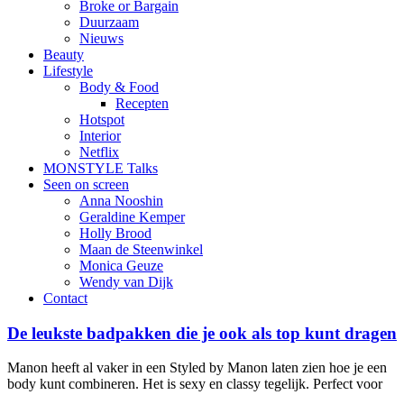
Broke or Bargain
Duurzaam
Nieuws
Beauty
Lifestyle
Body & Food
Recepten
Hotspot
Interior
Netflix
MONSTYLE Talks
Seen on screen
Anna Nooshin
Geraldine Kemper
Holly Brood
Maan de Steenwinkel
Monica Geuze
Wendy van Dijk
Contact
De leukste badpakken die je ook als top kunt dragen
Manon heeft al vaker in een Styled by Manon laten zien hoe je een
body kunt combineren. Het is sexy en classy tegelijk. Perfect voor