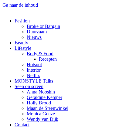
Ga naar de inhoud
Fashion
Broke or Bargain
Duurzaam
Nieuws
Beauty
Lifestyle
Body & Food
Recepten
Hotspot
Interior
Netflix
MONSTYLE Talks
Seen on screen
Anna Nooshin
Geraldine Kemper
Holly Brood
Maan de Steenwinkel
Monica Geuze
Wendy van Dijk
Contact