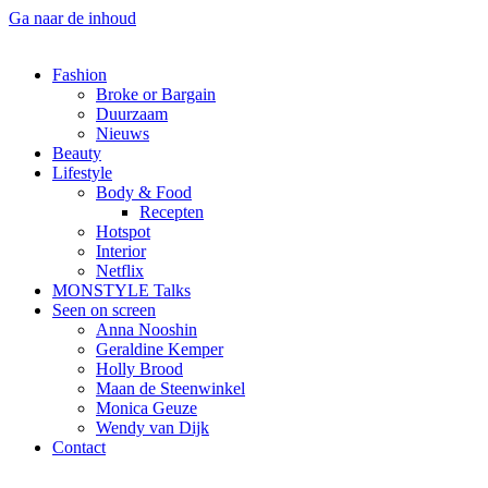
Ga naar de inhoud
Fashion
Broke or Bargain
Duurzaam
Nieuws
Beauty
Lifestyle
Body & Food
Recepten
Hotspot
Interior
Netflix
MONSTYLE Talks
Seen on screen
Anna Nooshin
Geraldine Kemper
Holly Brood
Maan de Steenwinkel
Monica Geuze
Wendy van Dijk
Contact