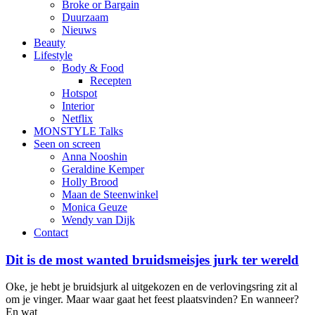
Broke or Bargain
Duurzaam
Nieuws
Beauty
Lifestyle
Body & Food
Recepten
Hotspot
Interior
Netflix
MONSTYLE Talks
Seen on screen
Anna Nooshin
Geraldine Kemper
Holly Brood
Maan de Steenwinkel
Monica Geuze
Wendy van Dijk
Contact
Dit is de most wanted bruidsmeisjes jurk ter wereld
Oke, je hebt je bruidsjurk al uitgekozen en de verlovingsring zit al
om je vinger. Maar waar gaat het feest plaatsvinden? En wanneer?
En wat