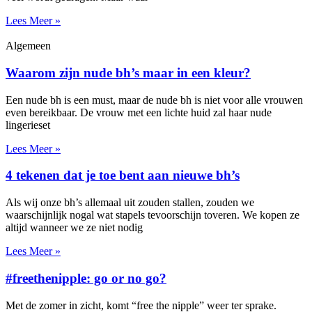
Lees Meer »
Algemeen
Waarom zijn nude bh’s maar in een kleur?
Een nude bh is een must, maar de nude bh is niet voor alle vrouwen
even bereikbaar. De vrouw met een lichte huid zal haar nude
lingerieset
Lees Meer »
4 tekenen dat je toe bent aan nieuwe bh’s
Als wij onze bh’s allemaal uit zouden stallen, zouden we
waarschijnlijk nogal wat stapels tevoorschijn toveren. We kopen ze
altijd wanneer we ze niet nodig
Lees Meer »
#freethenipple: go or no go?
Met de zomer in zicht, komt “free the nipple” weer ter sprake.