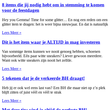
8 items die jij nodig hebt om in stemming te komen
voor de feestdagen
Hey you Gemma! Time for some glitter… En nog een reden om een
glitter item te dragen: het is weer bijna nieuwjaar. En dat is natuurlijk
Lees Meer »
Dit is het item waar je ALTIJD in mag investeren
Van sommige items kunnen we nooit genoeg hebben, schoenen
bijvoorbeeld. Eén paar witte sneakers? Liever gewoon meerdere.
Want ook witte sneakers zijn nooit het zelfde.
Lees Meer »
5 tekenen dat je de verkeerde BH draagt!
Heb jij er ook wel eens last van? Een BH die maar niet op z’n plek
blijft zitten of juist véél en véél te strak
Lees Meer »
Met deze tips vind je altijd de perfecte BH!