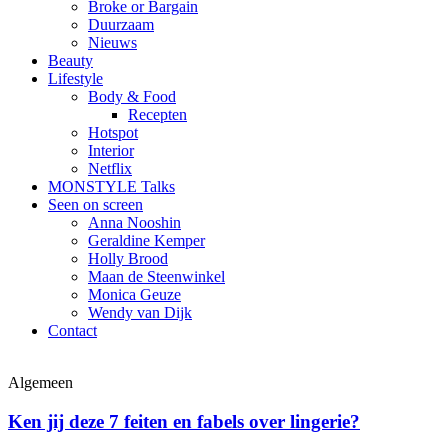
Broke or Bargain
Duurzaam
Nieuws
Beauty
Lifestyle
Body & Food
Recepten
Hotspot
Interior
Netflix
MONSTYLE Talks
Seen on screen
Anna Nooshin
Geraldine Kemper
Holly Brood
Maan de Steenwinkel
Monica Geuze
Wendy van Dijk
Contact
Algemeen
Ken jij deze 7 feiten en fabels over lingerie?