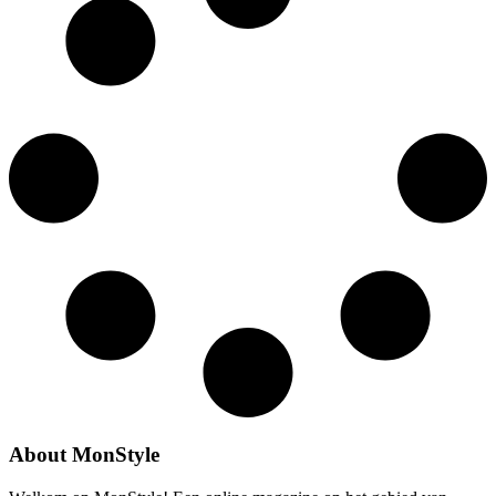
About MonStyle