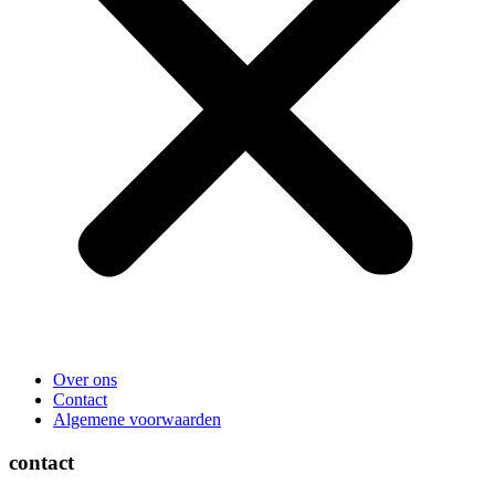
Over ons
Contact
Algemene voorwaarden
contact