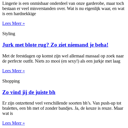
Lingerie is een onmisbaar onderdeel van onze garderobe, maar toch
bestaan er veel misverstanden over. Wat is nu eigenlijk waar, en wat
is een hardnekkige
Lees Meer »
Styling
Jurk met blote rug? Zo ziet niemand je beha!
Met de feestdagen op komst zijn wel allemaal massaal op zoek naar
de perfecte outfit. Niets zo mooi (en sexy!) als een jurkje met laag
Lees Meer »
Shopping
Zo vind jij de juiste bh
Er zijn ontzettend veel verschillende soorten bh’s. Van push-up tot
bralettes, een bh met of zonder bandjes. Ja, de keuze is reuze. Maar
wat is
Lees Meer »