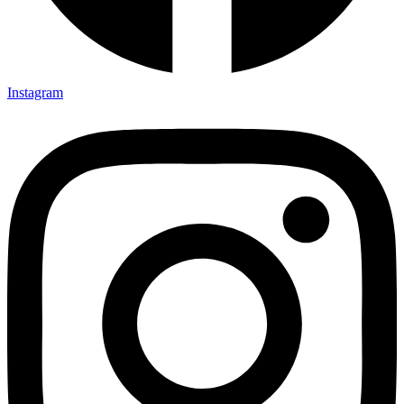
Instagram