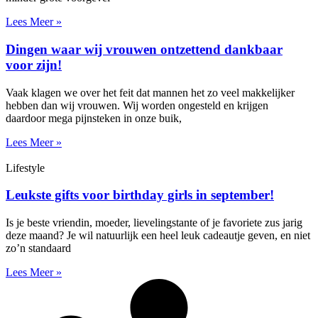
Lees Meer »
Dingen waar wij vrouwen ontzettend dankbaar
voor zijn!
Vaak klagen we over het feit dat mannen het zo veel makkelijker
hebben dan wij vrouwen. Wij worden ongesteld en krijgen
daardoor mega pijnsteken in onze buik,
Lees Meer »
Lifestyle
Leukste gifts voor birthday girls in september!
Is je beste vriendin, moeder, lievelingstante of je favoriete zus jarig
deze maand? Je wil natuurlijk een heel leuk cadeautje geven, en niet
zo’n standaard
Lees Meer »