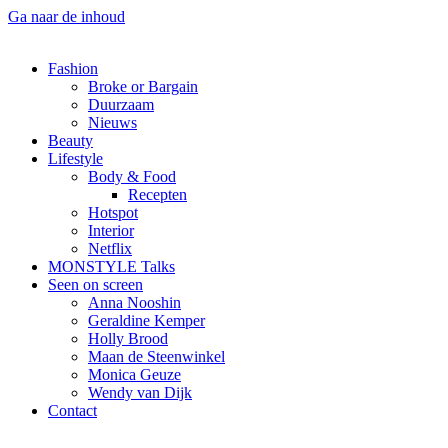
Ga naar de inhoud
Fashion
Broke or Bargain
Duurzaam
Nieuws
Beauty
Lifestyle
Body & Food
Recepten
Hotspot
Interior
Netflix
MONSTYLE Talks
Seen on screen
Anna Nooshin
Geraldine Kemper
Holly Brood
Maan de Steenwinkel
Monica Geuze
Wendy van Dijk
Contact