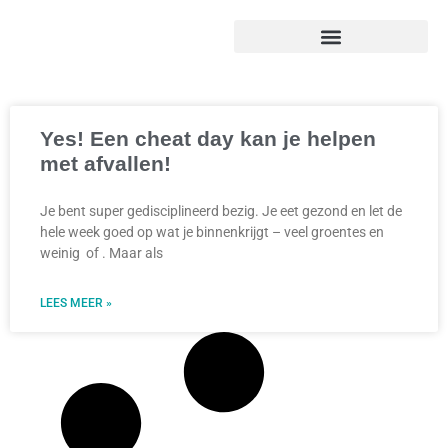
Yes! Een cheat day kan je helpen
met afvallen!
Je bent super gedisciplineerd bezig. Je eet gezond en let de
hele week goed op wat je binnenkrijgt – veel groentes en
weinig of . Maar als
LEES MEER »