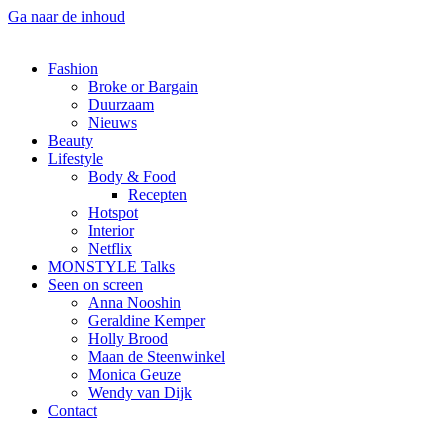
Ga naar de inhoud
Fashion
Broke or Bargain
Duurzaam
Nieuws
Beauty
Lifestyle
Body & Food
Recepten
Hotspot
Interior
Netflix
MONSTYLE Talks
Seen on screen
Anna Nooshin
Geraldine Kemper
Holly Brood
Maan de Steenwinkel
Monica Geuze
Wendy van Dijk
Contact