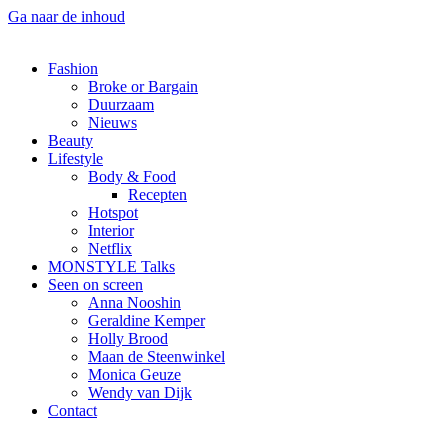
Ga naar de inhoud
Fashion
Broke or Bargain
Duurzaam
Nieuws
Beauty
Lifestyle
Body & Food
Recepten
Hotspot
Interior
Netflix
MONSTYLE Talks
Seen on screen
Anna Nooshin
Geraldine Kemper
Holly Brood
Maan de Steenwinkel
Monica Geuze
Wendy van Dijk
Contact