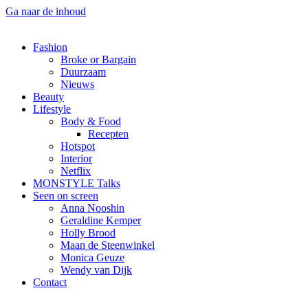
Ga naar de inhoud
Fashion
Broke or Bargain
Duurzaam
Nieuws
Beauty
Lifestyle
Body & Food
Recepten
Hotspot
Interior
Netflix
MONSTYLE Talks
Seen on screen
Anna Nooshin
Geraldine Kemper
Holly Brood
Maan de Steenwinkel
Monica Geuze
Wendy van Dijk
Contact