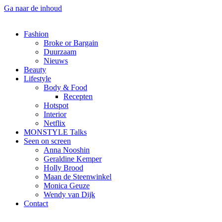
Ga naar de inhoud
Fashion
Broke or Bargain
Duurzaam
Nieuws
Beauty
Lifestyle
Body & Food
Recepten
Hotspot
Interior
Netflix
MONSTYLE Talks
Seen on screen
Anna Nooshin
Geraldine Kemper
Holly Brood
Maan de Steenwinkel
Monica Geuze
Wendy van Dijk
Contact