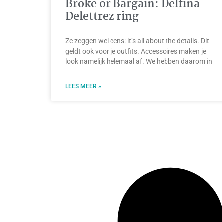
Broke or Bargain: Delfina
Delettrez ring
Ze zeggen wel eens: it’s all about the details. Dit
geldt ook voor je outfits. Accessoires maken je
look namelijk helemaal af. We hebben daarom in
LEES MEER »