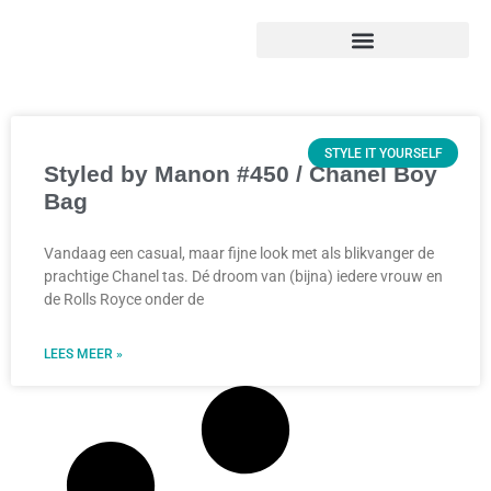
STYLE IT YOURSELF
Styled by Manon #450 / Chanel Boy
Bag
Vandaag een casual, maar fijne look met als blikvanger de
prachtige Chanel tas. Dé droom van (bijna) iedere vrouw en
de Rolls Royce onder de
LEES MEER »