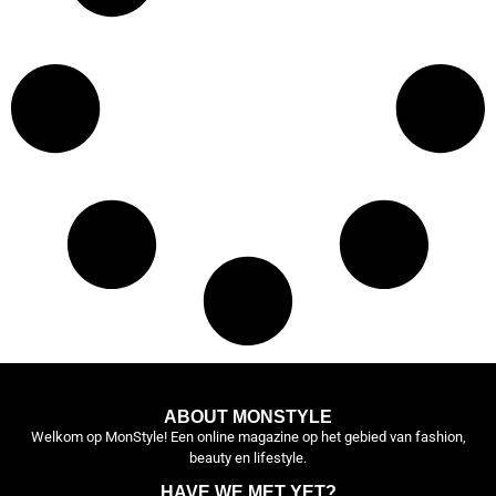
ABOUT MONSTYLE
Welkom op MonStyle! Een online magazine op het gebied van fashion,
beauty en lifestyle.
HAVE WE MET YET?