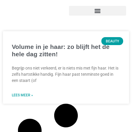
BEAUTY
Volume in je haar: zo blijft het de
hele dag zitten!
Begrijp ons niet verkeerd, er is niets mis met fijn haar. Het is
zelfs hartstikke handig. Fijn haar past tenminste goed in
een staart (of
LEES MEER »