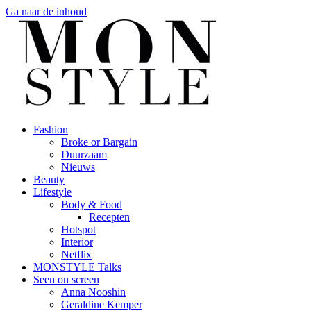
Ga naar de inhoud
Fashion
Broke or Bargain
Duurzaam
Nieuws
Beauty
Lifestyle
Body & Food
Recepten
Hotspot
Interior
Netflix
MONSTYLE Talks
Seen on screen
Anna Nooshin
Geraldine Kemper