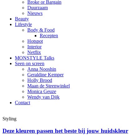
Broke or Bargain
Duurzaam
Nieuws
Beauty
Lifestyle
Body & Food
Recepten
Hotspot
Interior
Netflix
MONSTYLE Talks
Seen on screen
Anna Nooshin
Geraldine Kemper
Holly Brood
Maan de Steenwinkel
Monica Geuze
Wendy van Dijk
Contact
Styling
Deze kleuren passen het beste bij jouw huidskleur