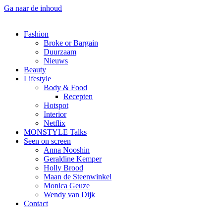
Ga naar de inhoud
Fashion
Broke or Bargain
Duurzaam
Nieuws
Beauty
Lifestyle
Body & Food
Recepten
Hotspot
Interior
Netflix
MONSTYLE Talks
Seen on screen
Anna Nooshin
Geraldine Kemper
Holly Brood
Maan de Steenwinkel
Monica Geuze
Wendy van Dijk
Contact