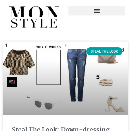
STEAL THE LOOK
Steal The Look: Down-dressing