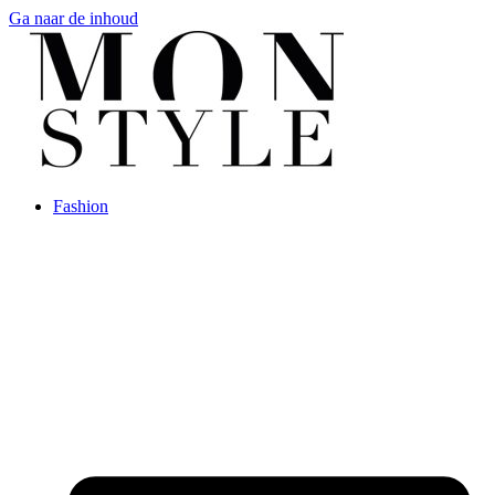
Ga naar de inhoud
Fashion