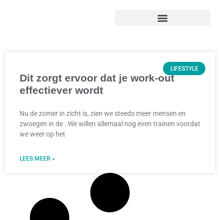
LIFESTYLE
Dit zorgt ervoor dat je work-out
effectiever wordt
Nu de zomer in zicht is, zien we steeds meer mensen en
zwoegen in de . We willen allemaal nog even trainen voordat
we weer op het
LEES MEER »