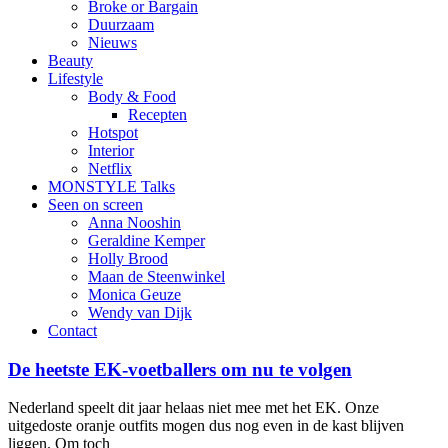
Broke or Bargain
Duurzaam
Nieuws
Beauty
Lifestyle
Body & Food
Recepten
Hotspot
Interior
Netflix
MONSTYLE Talks
Seen on screen
Anna Nooshin
Geraldine Kemper
Holly Brood
Maan de Steenwinkel
Monica Geuze
Wendy van Dijk
Contact
De heetste EK-voetballers om nu te volgen
Nederland speelt dit jaar helaas niet mee met het EK. Onze
uitgedoste oranje outfits mogen dus nog even in de kast blijven
liggen. Om toch