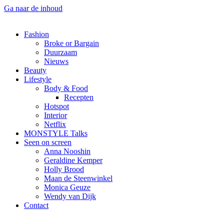
Ga naar de inhoud
Fashion
Broke or Bargain
Duurzaam
Nieuws
Beauty
Lifestyle
Body & Food
Recepten
Hotspot
Interior
Netflix
MONSTYLE Talks
Seen on screen
Anna Nooshin
Geraldine Kemper
Holly Brood
Maan de Steenwinkel
Monica Geuze
Wendy van Dijk
Contact