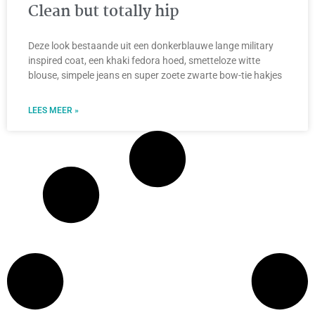
Clean but totally hip
Deze look bestaande uit een donkerblauwe lange military
inspired coat, een khaki fedora hoed, smetteloze witte
blouse, simpele jeans en super zoete zwarte bow-tie hakjes
LEES MEER »