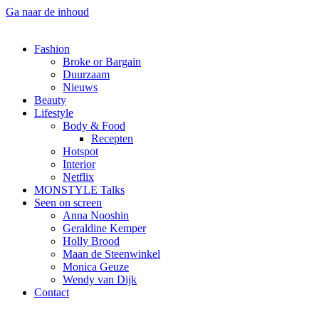
Ga naar de inhoud
Fashion
Broke or Bargain
Duurzaam
Nieuws
Beauty
Lifestyle
Body & Food
Recepten
Hotspot
Interior
Netflix
MONSTYLE Talks
Seen on screen
Anna Nooshin
Geraldine Kemper
Holly Brood
Maan de Steenwinkel
Monica Geuze
Wendy van Dijk
Contact