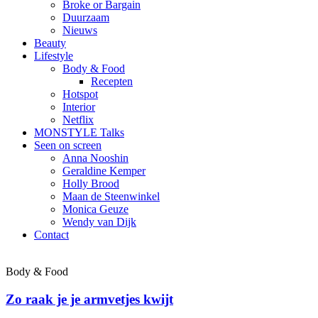
Broke or Bargain
Duurzaam
Nieuws
Beauty
Lifestyle
Body & Food
Recepten
Hotspot
Interior
Netflix
MONSTYLE Talks
Seen on screen
Anna Nooshin
Geraldine Kemper
Holly Brood
Maan de Steenwinkel
Monica Geuze
Wendy van Dijk
Contact
Body & Food
Zo raak je je armvetjes kwijt