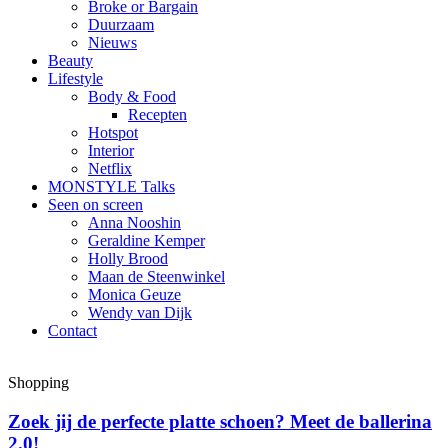
Broke or Bargain
Duurzaam
Nieuws
Beauty
Lifestyle
Body & Food
Recepten
Hotspot
Interior
Netflix
MONSTYLE Talks
Seen on screen
Anna Nooshin
Geraldine Kemper
Holly Brood
Maan de Steenwinkel
Monica Geuze
Wendy van Dijk
Contact
Shopping
Zoek jij de perfecte platte schoen? Meet de ballerina
2.0!