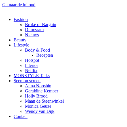
Ga naar de inhoud
Fashion
Broke or Bargain
Duurzaam
Nieuws
Beauty
Lifestyle
Body & Food
Recepten
Hotspot
Interior
Netflix
MONSTYLE Talks
Seen on screen
Anna Nooshin
Geraldine Kemper
Holly Brood
Maan de Steenwinkel
Monica Geuze
Wendy van Dijk
Contact