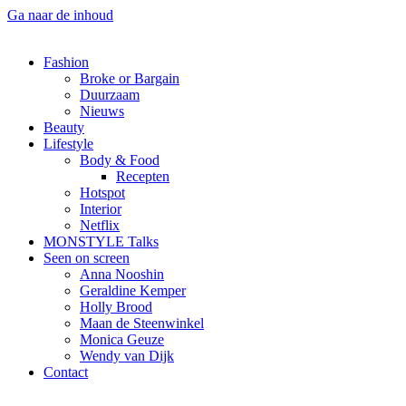
Ga naar de inhoud
Fashion
Broke or Bargain
Duurzaam
Nieuws
Beauty
Lifestyle
Body & Food
Recepten
Hotspot
Interior
Netflix
MONSTYLE Talks
Seen on screen
Anna Nooshin
Geraldine Kemper
Holly Brood
Maan de Steenwinkel
Monica Geuze
Wendy van Dijk
Contact