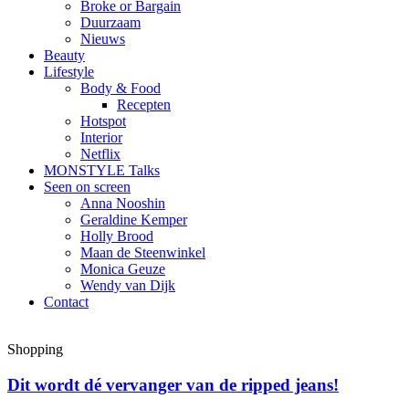
Broke or Bargain
Duurzaam
Nieuws
Beauty
Lifestyle
Body & Food
Recepten
Hotspot
Interior
Netflix
MONSTYLE Talks
Seen on screen
Anna Nooshin
Geraldine Kemper
Holly Brood
Maan de Steenwinkel
Monica Geuze
Wendy van Dijk
Contact
Shopping
Dit wordt dé vervanger van de ripped jeans!