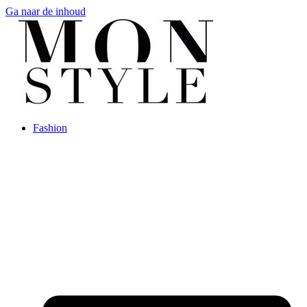
Ga naar de inhoud
Fashion