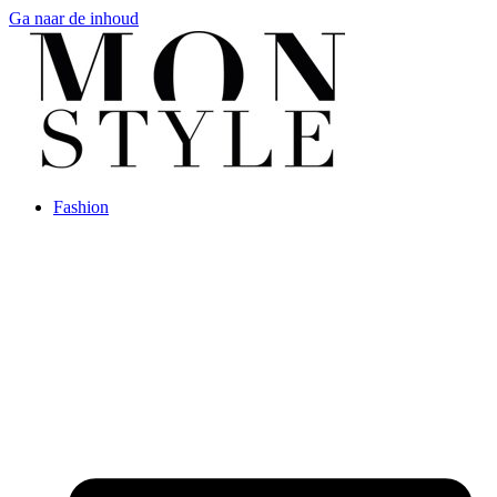
Ga naar de inhoud
Fashion