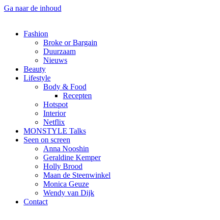
Ga naar de inhoud
Fashion
Broke or Bargain
Duurzaam
Nieuws
Beauty
Lifestyle
Body & Food
Recepten
Hotspot
Interior
Netflix
MONSTYLE Talks
Seen on screen
Anna Nooshin
Geraldine Kemper
Holly Brood
Maan de Steenwinkel
Monica Geuze
Wendy van Dijk
Contact