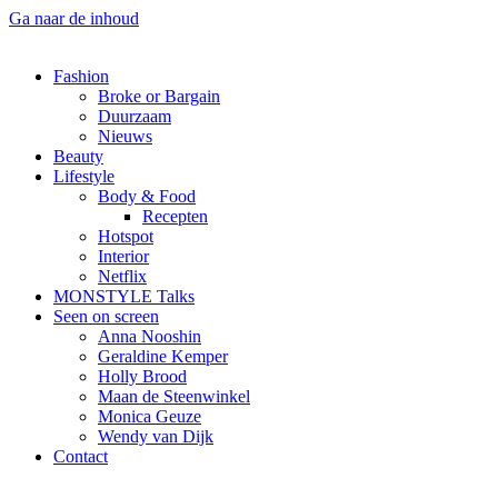
Ga naar de inhoud
Fashion
Broke or Bargain
Duurzaam
Nieuws
Beauty
Lifestyle
Body & Food
Recepten
Hotspot
Interior
Netflix
MONSTYLE Talks
Seen on screen
Anna Nooshin
Geraldine Kemper
Holly Brood
Maan de Steenwinkel
Monica Geuze
Wendy van Dijk
Contact