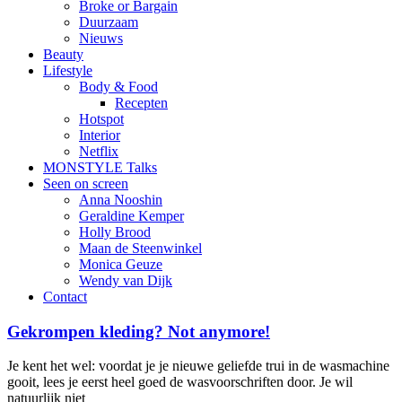
Broke or Bargain
Duurzaam
Nieuws
Beauty
Lifestyle
Body & Food
Recepten
Hotspot
Interior
Netflix
MONSTYLE Talks
Seen on screen
Anna Nooshin
Geraldine Kemper
Holly Brood
Maan de Steenwinkel
Monica Geuze
Wendy van Dijk
Contact
Gekrompen kleding? Not anymore!
Je kent het wel: voordat je je nieuwe geliefde trui in de wasmachine
gooit, lees je eerst heel goed de wasvoorschriften door. Je wil
natuurlijk niet