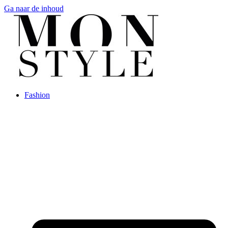
Ga naar de inhoud
Fashion