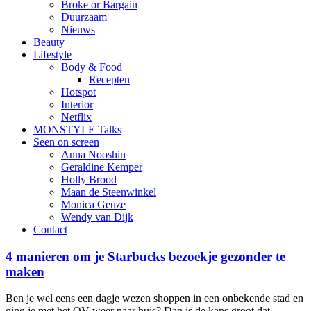
Broke or Bargain
Duurzaam
Nieuws
Beauty
Lifestyle
Body & Food
Recepten
Hotspot
Interior
Netflix
MONSTYLE Talks
Seen on screen
Anna Nooshin
Geraldine Kemper
Holly Brood
Maan de Steenwinkel
Monica Geuze
Wendy van Dijk
Contact
4 manieren om je Starbucks bezoekje gezonder te
maken
Ben je wel eens een dagje wezen shoppen in een onbekende stad en
ging je met het OV weer naar huis? Dan is de kans groot dat