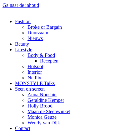
Ga naar de inhoud
Fashion
Broke or Bargain
Duurzaam
Nieuws
Beauty
Lifestyle
Body & Food
Recepten
Hotspot
Interior
Netflix
MONSTYLE Talks
Seen on screen
Anna Nooshin
Geraldine Kemper
Holly Brood
Maan de Steenwinkel
Monica Geuze
Wendy van Dijk
Contact