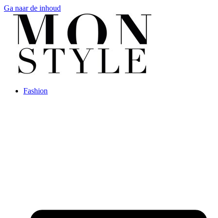
Ga naar de inhoud
Fashion