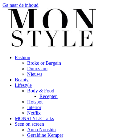
Ga naar de inhoud
Fashion
Broke or Bargain
Duurzaam
Nieuws
Beauty
Lifestyle
Body & Food
Recepten
Hotspot
Interior
Netflix
MONSTYLE Talks
Seen on screen
Anna Nooshin
Geraldine Kemper