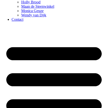
Holly Brood
Maan de Steenwinkel
Monica Geuze
Wendy van Dijk
Contact