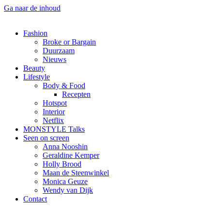
Ga naar de inhoud
Fashion
Broke or Bargain
Duurzaam
Nieuws
Beauty
Lifestyle
Body & Food
Recepten
Hotspot
Interior
Netflix
MONSTYLE Talks
Seen on screen
Anna Nooshin
Geraldine Kemper
Holly Brood
Maan de Steenwinkel
Monica Geuze
Wendy van Dijk
Contact