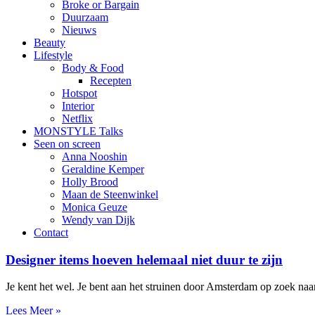
Broke or Bargain
Duurzaam
Nieuws
Beauty
Lifestyle
Body & Food
Recepten
Hotspot
Interior
Netflix
MONSTYLE Talks
Seen on screen
Anna Nooshin
Geraldine Kemper
Holly Brood
Maan de Steenwinkel
Monica Geuze
Wendy van Dijk
Contact
Designer items hoeven helemaal niet duur te zijn
Je kent het wel. Je bent aan het struinen door Amsterdam op zoek naar 
Lees Meer »