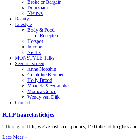
Broke or Bargain
Duurzaam
Nieuws
Beauty
Lifestyle
Body & Food
Recepten
Hotspot
Interior
Netflix
MONSTYLE Talks
Seen on screen
Anna Nooshin
Geraldine Kemper
Holly Brood
Maan de Steenwinkel
Monica Geuze
Wendy van Dijk
Contact
R.I.P haarelastiekjes
“Throughout life, we’ve lost 5 cell phones, 150 tubes of lip gloss and 1
Lees Meer »