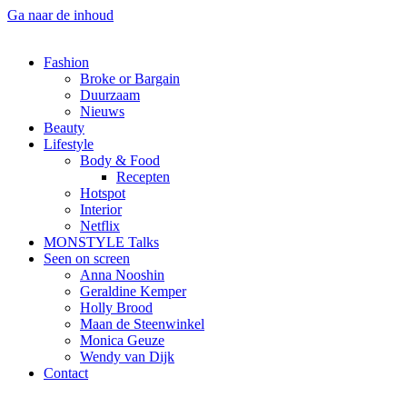
Ga naar de inhoud
Fashion
Broke or Bargain
Duurzaam
Nieuws
Beauty
Lifestyle
Body & Food
Recepten
Hotspot
Interior
Netflix
MONSTYLE Talks
Seen on screen
Anna Nooshin
Geraldine Kemper
Holly Brood
Maan de Steenwinkel
Monica Geuze
Wendy van Dijk
Contact