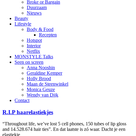
Broke or Bargain
Duurzaam
Nieuws
Beauty
Lifestyle
Body & Food
Recepten
Hotspot
Interior
Netflix
MONSTYLE Talks
Seen on screen
Anna Nooshin
Geraldine Kemper
Holly Brood
Maan de Steenwinkel
Monica Geuze
Wendy van Dijk
Contact
R.I.P haarelastiekjes
“Throughout life, we’ve lost 5 cell phones, 150 tubes of lip gloss
and 14.528.674 hair ties”. En dat laatste is zó waar. Dacht je een
elastiekje