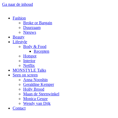
Ga naar de inhoud
Fashion
Broke or Bargain
Duurzaam
Nieuws
Beauty
Lifestyle
Body & Food
Recepten
Hotspot
Interior
Netflix
MONSTYLE Talks
Seen on screen
Anna Nooshin
Geraldine Kemper
Holly Brood
Maan de Steenwinkel
Monica Geuze
Wendy van Dijk
Contact