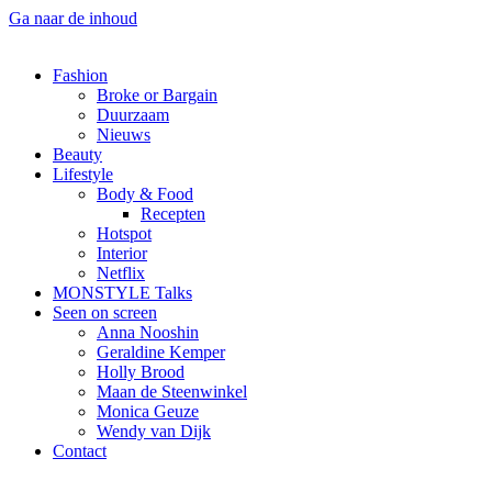
Ga naar de inhoud
Fashion
Broke or Bargain
Duurzaam
Nieuws
Beauty
Lifestyle
Body & Food
Recepten
Hotspot
Interior
Netflix
MONSTYLE Talks
Seen on screen
Anna Nooshin
Geraldine Kemper
Holly Brood
Maan de Steenwinkel
Monica Geuze
Wendy van Dijk
Contact