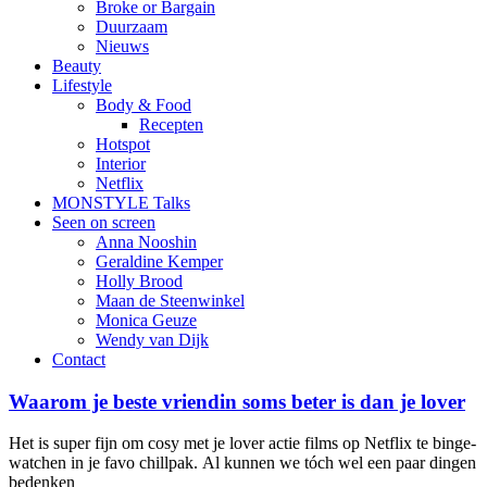
Broke or Bargain
Duurzaam
Nieuws
Beauty
Lifestyle
Body & Food
Recepten
Hotspot
Interior
Netflix
MONSTYLE Talks
Seen on screen
Anna Nooshin
Geraldine Kemper
Holly Brood
Maan de Steenwinkel
Monica Geuze
Wendy van Dijk
Contact
Waarom je beste vriendin soms beter is dan je lover
Het is super fijn om cosy met je lover actie films op Netflix te binge-
watchen in je favo chillpak. Al kunnen we tóch wel een paar dingen
bedenken