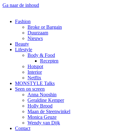
Ga naar de inhoud
Fashion
Broke or Bargain
Duurzaam
Nieuws
Beauty
Lifestyle
Body & Food
Recepten
Hotspot
Interior
Netflix
MONSTYLE Talks
Seen on screen
Anna Nooshin
Geraldine Kemper
Holly Brood
Maan de Steenwinkel
Monica Geuze
Wendy van Dijk
Contact