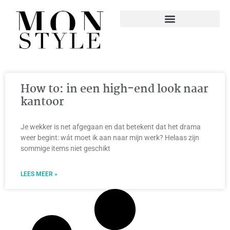
How to: in een high-end look naar
kantoor
Je wekker is net afgegaan en dat betekent dat het drama
weer begint: wát moet ik aan naar mijn werk? Helaas zijn
sommige items niet geschikt
LEES MEER »