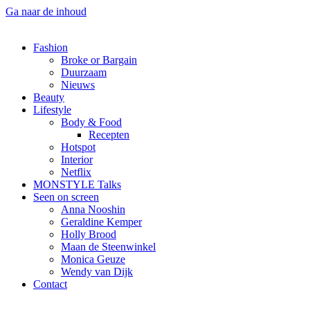
Ga naar de inhoud
Fashion
Broke or Bargain
Duurzaam
Nieuws
Beauty
Lifestyle
Body & Food
Recepten
Hotspot
Interior
Netflix
MONSTYLE Talks
Seen on screen
Anna Nooshin
Geraldine Kemper
Holly Brood
Maan de Steenwinkel
Monica Geuze
Wendy van Dijk
Contact