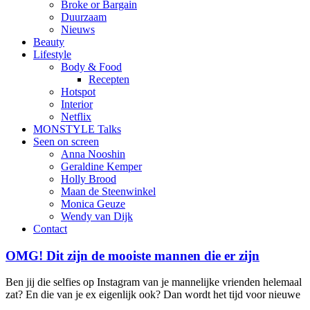
Broke or Bargain
Duurzaam
Nieuws
Beauty
Lifestyle
Body & Food
Recepten
Hotspot
Interior
Netflix
MONSTYLE Talks
Seen on screen
Anna Nooshin
Geraldine Kemper
Holly Brood
Maan de Steenwinkel
Monica Geuze
Wendy van Dijk
Contact
OMG! Dit zijn de mooiste mannen die er zijn
Ben jij die selfies op Instagram van je mannelijke vrienden helemaal
zat? En die van je ex eigenlijk ook? Dan wordt het tijd voor nieuwe