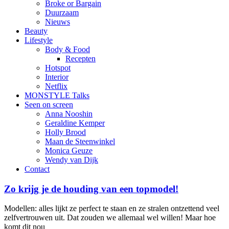
Broke or Bargain
Duurzaam
Nieuws
Beauty
Lifestyle
Body & Food
Recepten
Hotspot
Interior
Netflix
MONSTYLE Talks
Seen on screen
Anna Nooshin
Geraldine Kemper
Holly Brood
Maan de Steenwinkel
Monica Geuze
Wendy van Dijk
Contact
Zo krijg je de houding van een topmodel!
Modellen: alles lijkt ze perfect te staan en ze stralen ontzettend veel
zelfvertrouwen uit. Dat zouden we allemaal wel willen! Maar hoe
komt dit nou