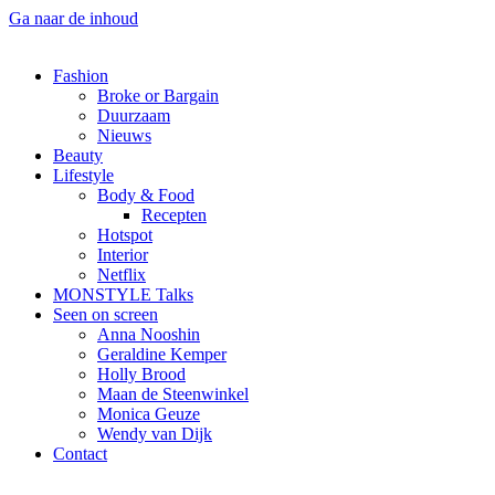
Ga naar de inhoud
Fashion
Broke or Bargain
Duurzaam
Nieuws
Beauty
Lifestyle
Body & Food
Recepten
Hotspot
Interior
Netflix
MONSTYLE Talks
Seen on screen
Anna Nooshin
Geraldine Kemper
Holly Brood
Maan de Steenwinkel
Monica Geuze
Wendy van Dijk
Contact