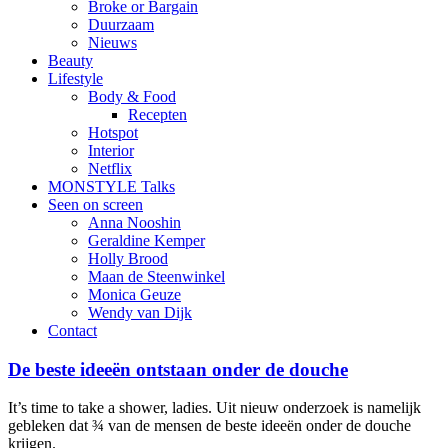
Broke or Bargain
Duurzaam
Nieuws
Beauty
Lifestyle
Body & Food
Recepten
Hotspot
Interior
Netflix
MONSTYLE Talks
Seen on screen
Anna Nooshin
Geraldine Kemper
Holly Brood
Maan de Steenwinkel
Monica Geuze
Wendy van Dijk
Contact
De beste ideeën ontstaan onder de douche
It’s time to take a shower, ladies. Uit nieuw onderzoek is namelijk
gebleken dat ¾ van de mensen de beste ideeën onder de douche
krijgen.