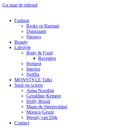
Ga naar de inhoud
Fashion
Broke or Bargain
Duurzaam
Nieuws
Beauty
Lifestyle
Body & Food
Recepten
Hotspot
Interior
Netflix
MONSTYLE Talks
Seen on screen
Anna Nooshin
Geraldine Kemper
Holly Brood
Maan de Steenwinkel
Monica Geuze
Wendy van Dijk
Contact