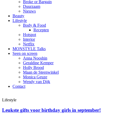
Broke or Bargain
Duurzaam
Nieuws
Beauty
Lifestyle
Body & Food
Recepten
Hotspot
Interior
Netflix
MONSTYLE Talks
Seen on screen
Anna Nooshin
Geraldine Kemper
Holly Brood
Maan de Steenwinkel
Monica Geuze
Wendy van Dijk
Contact
Lifestyle
Leukste gifts voor birthday girls in september!