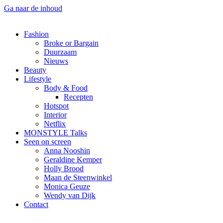
Ga naar de inhoud
Fashion
Broke or Bargain
Duurzaam
Nieuws
Beauty
Lifestyle
Body & Food
Recepten
Hotspot
Interior
Netflix
MONSTYLE Talks
Seen on screen
Anna Nooshin
Geraldine Kemper
Holly Brood
Maan de Steenwinkel
Monica Geuze
Wendy van Dijk
Contact