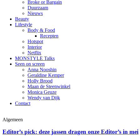
Broke or Bargain
Duurzaam
Nieuws
Beauty
Lifestyle
Body & Food
Recepten
Hotspot
Interior
Netflix
MONSTYLE Talks
Seen on screen
Anna Nooshin
Geraldine Kemper
Holly Brood
Maan de Steenwinkel
Monica Geuze
Wendy van Dijk
Contact
Algemeen
Editor’s pick: deze jassen dragen onze Editor’s in mei