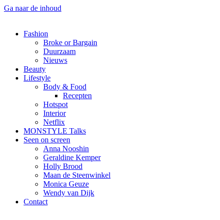
Ga naar de inhoud
Fashion
Broke or Bargain
Duurzaam
Nieuws
Beauty
Lifestyle
Body & Food
Recepten
Hotspot
Interior
Netflix
MONSTYLE Talks
Seen on screen
Anna Nooshin
Geraldine Kemper
Holly Brood
Maan de Steenwinkel
Monica Geuze
Wendy van Dijk
Contact