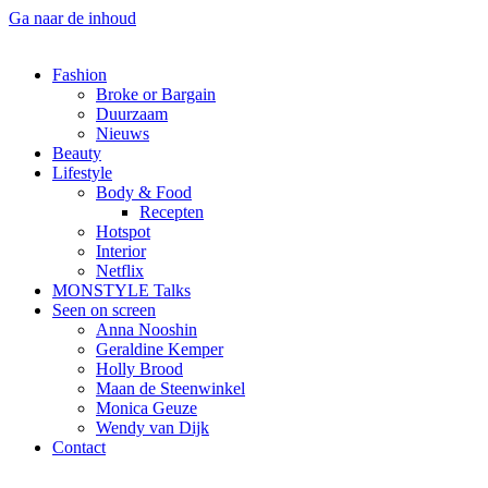
Ga naar de inhoud
Fashion
Broke or Bargain
Duurzaam
Nieuws
Beauty
Lifestyle
Body & Food
Recepten
Hotspot
Interior
Netflix
MONSTYLE Talks
Seen on screen
Anna Nooshin
Geraldine Kemper
Holly Brood
Maan de Steenwinkel
Monica Geuze
Wendy van Dijk
Contact